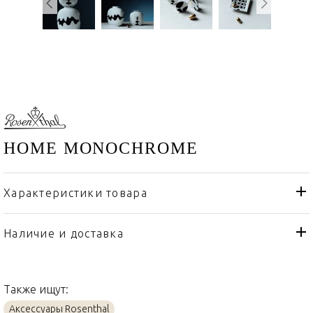
HOME MONOCHROME
Характеристики товара
Rosenthal
Бренд
Германия
Страна производителя
Наличие и доставка
Фарфор
Материал
Также ищут:
Аксессуары Rosenthal