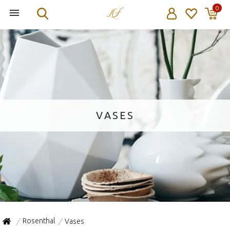
0
VASES
Rosenthal
Vases
/
/