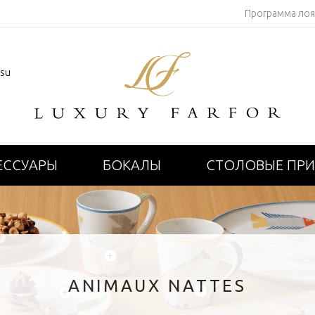
Программа ло
.su
ЕССУАРЫ
БОКАЛЫ
СТОЛОВЫЕ ПР
+
ANIMAUX NATTES
+
+