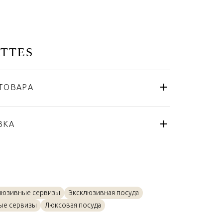
TTES
ТОВАРА
Hermes
Франция
я
ВКА
Фарфор
люзивные сервизы
Эксклюзивная посуда
ые сервизы
Люксовая посуда