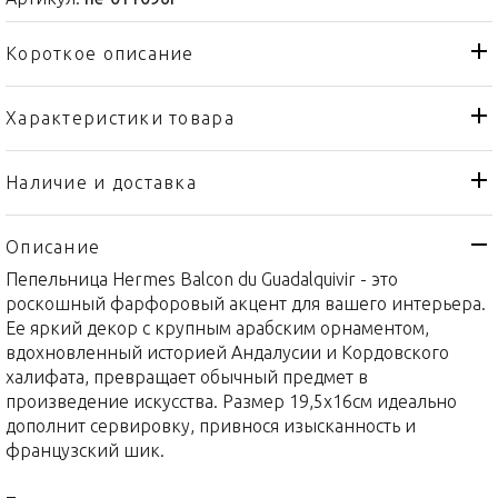
Короткое описание
Характеристики товара
Пепельница
Тип товара
Hermes
Бренд
Наличие и доставка
Balcon du Guadalquivir
Коллекция
Описание
Франция
Страна производителя
Пепельница Hermes Balcon du Guadalquivir - это
Фарфор
Материал
роскошный фарфоровый акцент для вашего интерьера.
19,5 x 16см
Объем / Размер
Ее яркий декор с крупным арабским орнаментом,
вдохновленный историей Андалусии и Кордовского
халифата, превращает обычный предмет в
произведение искусства. Размер 19,5x16см идеально
дополнит сервировку, привнося изысканность и
французский шик.