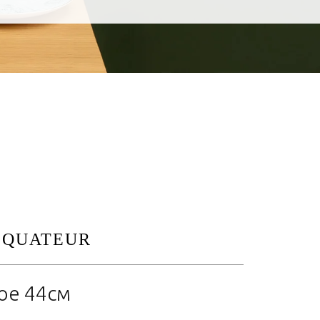
ЕQUATEUR
ое 44см