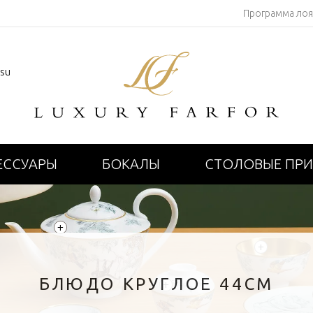
Программа ло
.su
ЕССУАРЫ
БОКАЛЫ
СТОЛОВЫЕ ПР
+
+
БЛЮДО КРУГЛОЕ 44СМ
+