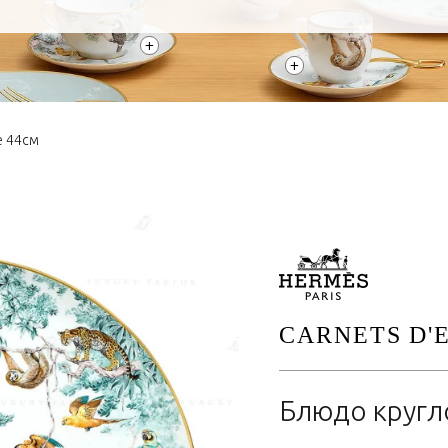
+
+
е 44см
CARNETS D'
Блюдо кругл