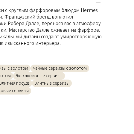
Золото, Фарфор
ки с круглым фарфоровым блюдом Hermes
44см
4см. Французский бренд воплотил
и Робера Далле, перенося вас в атмосферу
ки. Мастерство Далле оживает на фарфоре.
никальный дизайн создают умиротворяющую
ля изысканного интерьера.
изы с золотом
Чайные сервизы с золотом
лотом
Эксклюзивные сервизы
Элитная посуда
Элитные сервизы
овые сервизы