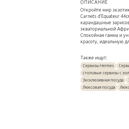
Материал
ОПИСАНИЕ
Откройте мир экзоти
Объем / Размер
Carnets d'Equateur 4
карандашные зарисовк
экваториальной Афри
Спокойная гамма и у
красоту, идеальную д
Также ищут:
Сервизы Hermes
Серв
столовые сервизы с зо
Эксклюзивная посуда
Люксовая посуда
Люкс