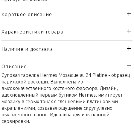
Короткое описание
Характеристики товара
Тарелка
Тип товара
Hermes
Бренд
Наличие и доставка
Mosaïque au 24 "Platine"
Коллекция
Описание
Франция
Страна производителя
Суповая тарелка Hermes Mosaïque au 24 Platine - образец
Платин, Фарфор
Материал
парижской роскоши. Выполнена из
29,5см
Объем / Размер
высококачественного костяного фарфора. Дизайн,
вдохновленный первым бутиком Hermes, имитирует
мозаику в серых тонах с глянцевыми платиновыми
вкраплениями, создавая ощущение скрупулезно
выложенного панно. Идеальна для изысканной
сервировки.