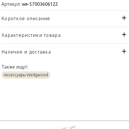
Артикул:
we-57003606122
Короткое описание
Характеристики товара
Рамка для фотографии
Тип товара
Wedgwood
Бренд
Наличие и доставка
Vera Wang with Love
Коллекция
Также ищут:
Англия
Страна производителя
Аксессуары Wedgwood
Посеребрение
Материал
20x25см
Объем / Размер