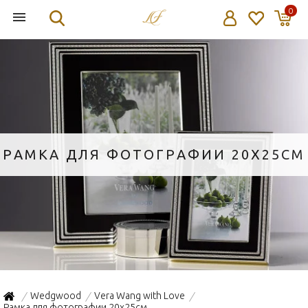
0
РАМКА ДЛЯ ФОТОГРАФИИ 20X25СМ
Wedgwood
Vera Wang with Love
/
/
/
Рамка для фотографии 20x25см