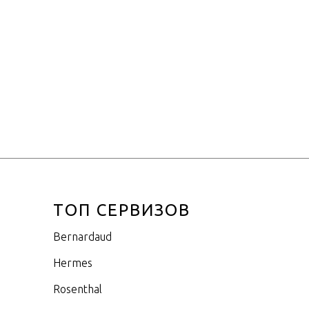
Англия
я
Изысканный костяной фарфор
80мл
ТОП СЕРВИЗОВ
Bernardaud
Hermes
Rosenthal