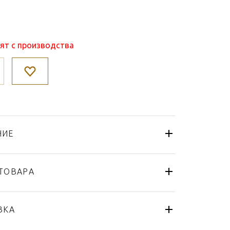
нят с производства
НИЕ
ТОВАРА
Чашка
Wedgwood
ВКА
Anthemion Blue