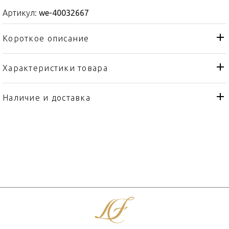
Артикул:
we-40032667
Короткое описание
Характеристики товара
Бокал
Тип товара
Wedgwood
Бренд
Наличие и доставка
Globe
Коллекция
Англия
Страна производителя
Стекло
Материал
350мл
Объем / Размер