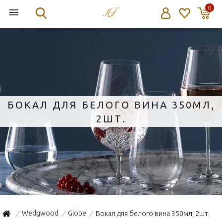
0
БОКАЛ ДЛЯ БЕЛОГО ВИНА 350МЛ,
2ШТ.
Wedgwood
Globe
Бокал для белого вина 350мл, 2шт.
/
/
/