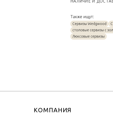
НАЛИЧИЕ И ДОСТА
Коллекция
Страна производител
Также ищут:
Материал
Сервизы Wedgwood
С
столовые сервизы с зо
Объем / Размер
Люксовые сервизы
КОМПАНИЯ