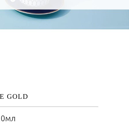
E GOLD
00мл