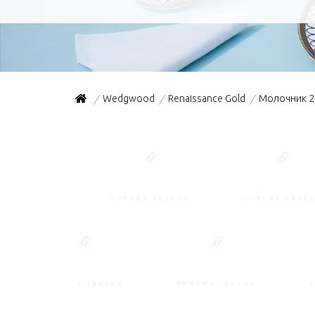
Wedgwood
Renaissance Gold
Молочник 
/
/
/