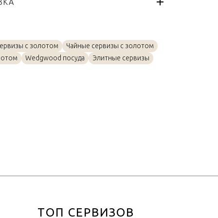
ВКА
Renaissance Gold
Англия
я
Золото, Изысканный костяной
фарфор
ервизы с золотом
Чайные сервизы с золотом
лотом
Wedgwood посуда
Элитные сервизы
200мл
ТОП СЕРВИЗОВ