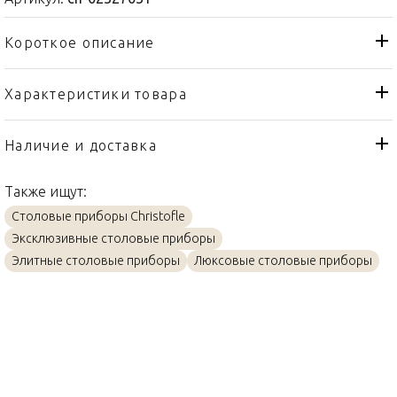
Короткое описание
Характеристики товара
Нож
Тип товара
Christofle
Бренд
Наличие и доставка
L'Ame
Коллекция
Также ищут:
Франция
Страна производителя
Столовые приборы Christofle
Сталь
Материал
Эксклюзивные столовые приборы
15,5см
Объем / Размер
Элитные столовые приборы
Люксовые столовые приборы