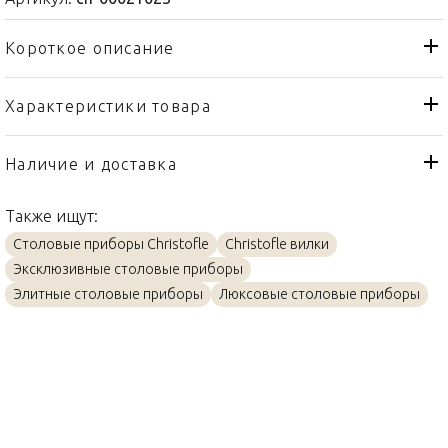
Короткое описание
Характеристики товара
Вилка
Тип товара
Christofle
Бренд
Наличие и доставка
Albi
Коллекция
Также ищут:
Франция
Страна производителя
Столовые приборы Christofle
Christofle вилки
Посеребрение
Материал
Эксклюзивные столовые приборы
19,5см
Объем / Размер
Элитные столовые приборы
Люксовые столовые приборы