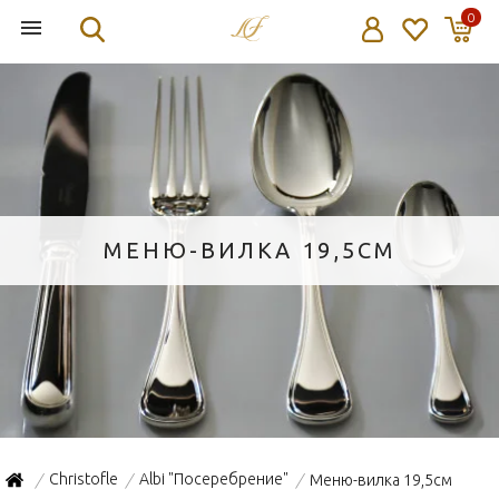
0
МЕНЮ-ВИЛКА 19,5СМ
Christofle
Albi "Посеребрение"
Меню-вилка 19,5см
/
/
/