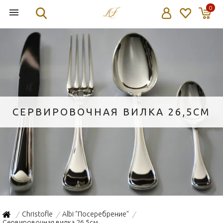
0
СЕРВИРОВОЧНАЯ ВИЛКА 26,5СМ
Christofle
Albi "Посеребрение"
/
/
/
Сервировочная вилка 26,5см