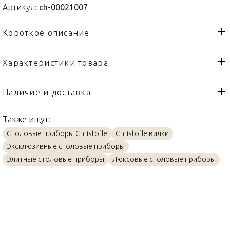
Артикул:
ch-00021007
Короткое описание
Характеристики товара
Вилка
Тип товара
Christofle
Бренд
Наличие и доставка
Albi
Коллекция
Также ищут:
Франция
Страна производителя
Столовые приборы Christofle
Christofle вилки
Посеребрение
Материал
Эксклюзивные столовые приборы
26,5см
Объем / Размер
Элитные столовые приборы
Люксовые столовые приборы