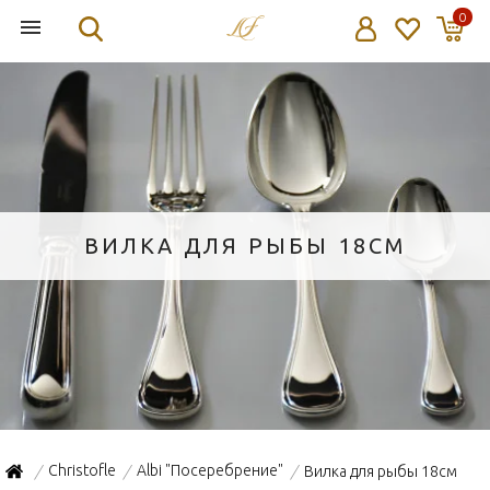
0
ВИЛКА ДЛЯ РЫБЫ 18СМ
Christofle
Albi "Посеребрение"
Вилка для рыбы 18см
/
/
/