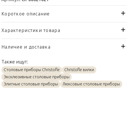
Короткое описание
Характеристики товара
Вилка
Тип товара
Christofle
Бренд
Наличие и доставка
Albi
Коллекция
Также ищут:
Франция
Страна производителя
Столовые приборы Christofle
Christofle вилки
Посеребрение
Материал
Эксклюзивные столовые приборы
18см
Объем / Размер
Элитные столовые приборы
Люксовые столовые приборы