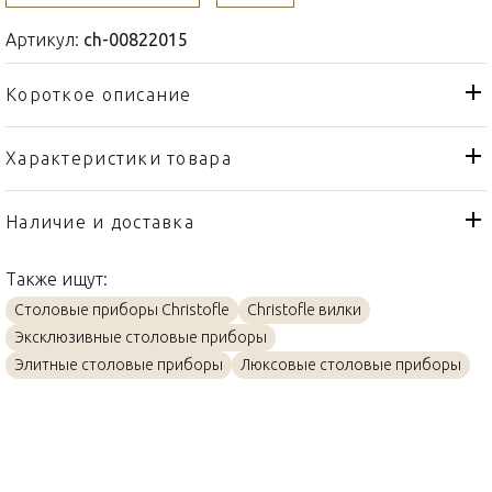
Артикул:
ch-00822015
Короткое описание
Характеристики товара
Вилка
Тип товара
Christofle
Бренд
Наличие и доставка
Aria
Коллекция
Также ищут:
Франция
Страна производителя
Столовые приборы Christofle
Christofle вилки
Золото, Посеребрение
Материал
Эксклюзивные столовые приборы
17см
Объем / Размер
Элитные столовые приборы
Люксовые столовые приборы