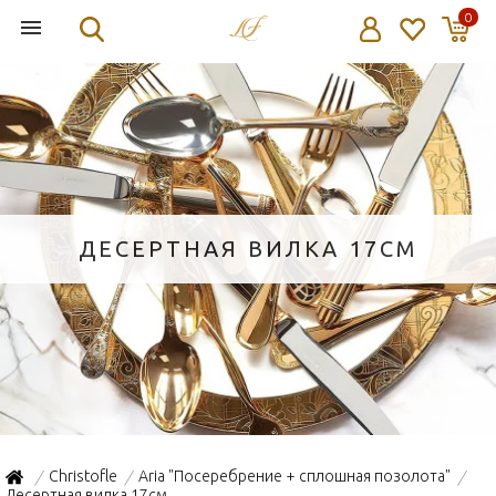
0
ДЕСЕРТНАЯ ВИЛКА 17СМ
Christofle
Aria "Посеребрение + сплошная позолота"
/
/
/
Десертная вилка 17см