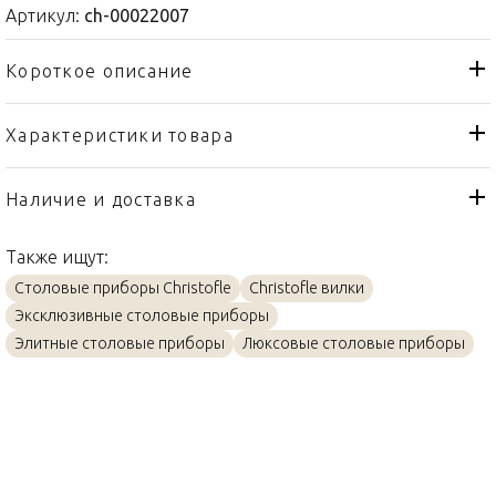
Артикул:
ch-00022007
Короткое описание
Характеристики товара
Вилка
Тип товара
Christofle
Бренд
Наличие и доставка
Aria
Коллекция
Также ищут:
Франция
Страна производителя
Столовые приборы Christofle
Christofle вилки
Посеребрение
Материал
Эксклюзивные столовые приборы
26см
Объем / Размер
Элитные столовые приборы
Люксовые столовые приборы