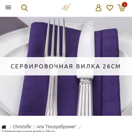
0
СЕРВИРОВОЧНАЯ ВИЛКА 26СМ
Christofle
Aria "Посеребрение"
/
/
/
Сервировочная вилка 26см