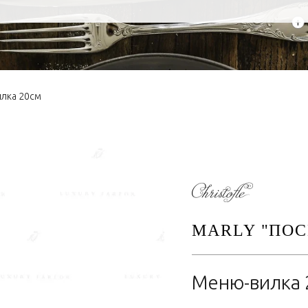
+
лка 20см
MARLY "ПОС
Меню-вилка 