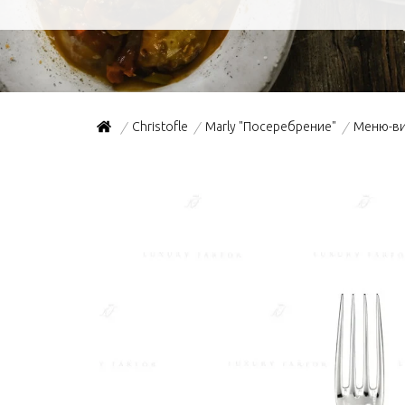
Christofle
Marly "Посеребрение"
Меню-ви
/
/
/