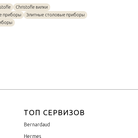
Посеребрение
tofle
Christofle вилки
20см
е приборы
Элитные столовые приборы
иборы
ТОП СЕРВИЗОВ
Bernardaud
Hermes