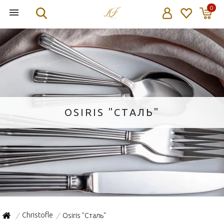
0
OSIRIS "СТАЛЬ"
Christofle
Osiris "Сталь"
/
/