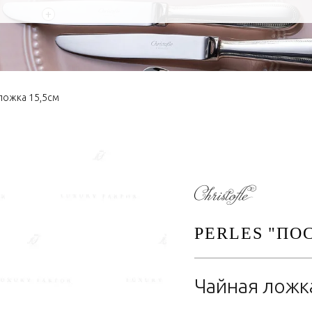
+
ложка 15,5см
PERLES "ПО
Чайная ложк