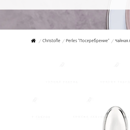
Christofle
Perles "Посеребрение"
Чайная 
/
/
/