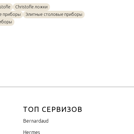
Посеребрение
tofle
Christofle ложки
15,5см
е приборы
Элитные столовые приборы
иборы
ТОП СЕРВИЗОВ
Bernardaud
Hermes