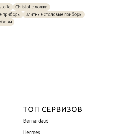
Посеребрение
tofle
Christofle ложки
14см
е приборы
Элитные столовые приборы
иборы
ТОП СЕРВИЗОВ
Bernardaud
Hermes