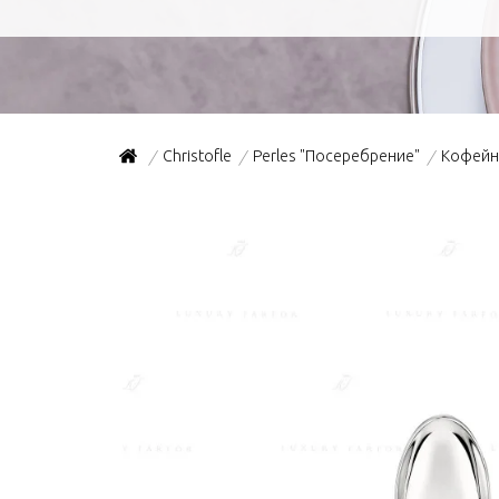
Christofle
Perles "Посеребрение"
Кофейн
/
/
/