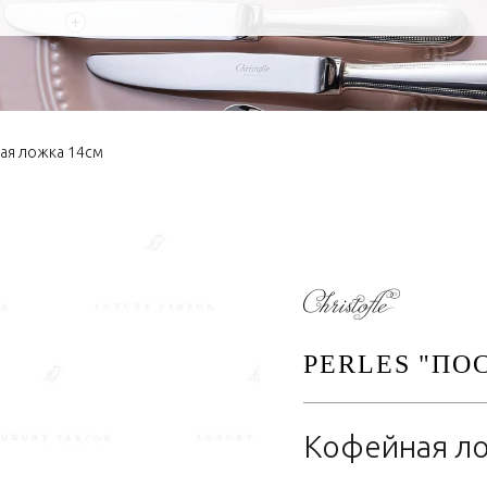
+
ая ложка 14см
PERLES "ПО
Кофейная ло