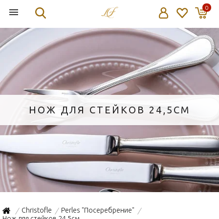
0
НОЖ ДЛЯ СТЕЙКОВ 24,5СМ
Christofle
Perles "Посеребрение"
/
/
/
Нож для стейков 24,5см