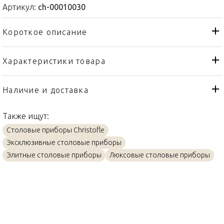
Артикул:
ch-00010030
Короткое описание
Характеристики товара
Нож
Тип товара
Christofle
Бренд
Наличие и доставка
Perles
Коллекция
Также ищут:
Франция
Страна производителя
Столовые приборы Christofle
Посеребрение
Материал
Эксклюзивные столовые приборы
24,5см
Объем / Размер
Элитные столовые приборы
Люксовые столовые приборы