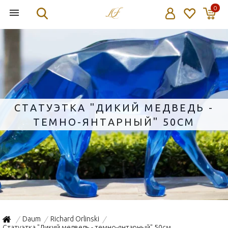
0
СТАТУЭТКА "ДИКИЙ МЕДВЕДЬ -
ТЕМНО-ЯНТАРНЫЙ" 50СМ
Daum
Richard Orlinski
/
/
/
Статуэтка "Дикий медведь - темно-янтарный" 50см