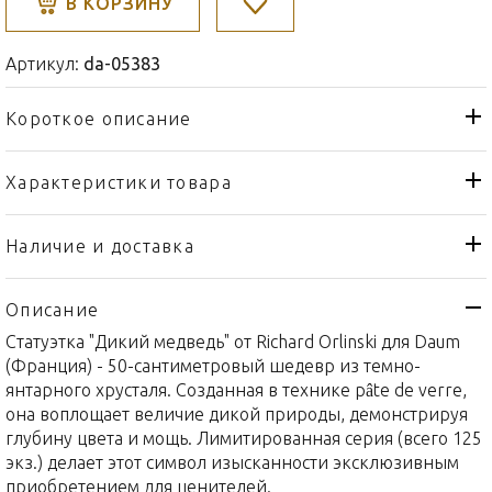
В КОРЗИНУ
Артикул:
da-05383
Короткое описание
Характеристики товара
Статуэтка
Тип товара
Daum
Бренд
Наличие и доставка
Richard Orlinski
Коллекция
Описание
Франция
Страна производителя
Статуэтка "Дикий медведь" от Richard Orlinski для Daum
Хрусталь
Материал
(Франция) - 50-сантиметровый шедевр из темно-
50см
Объем / Размер
янтарного хрусталя. Созданная в технике pâte de verre,
она воплощает величие дикой природы, демонстрируя
глубину цвета и мощь. Лимитированная серия (всего 125
экз.) делает этот символ изысканности эксклюзивным
приобретением для ценителей.