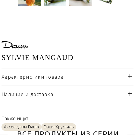
SYLVIE MANGAUD
Характеристики товара
Daum
Бренд
Франция
Страна производителя
Наличие и доставка
Хрусталь
Материал
Также ищут:
Аксессуары Daum
Daum Хрусталь
ВСЕ ПРОДУКТЫ ИЗ СЕРИИ