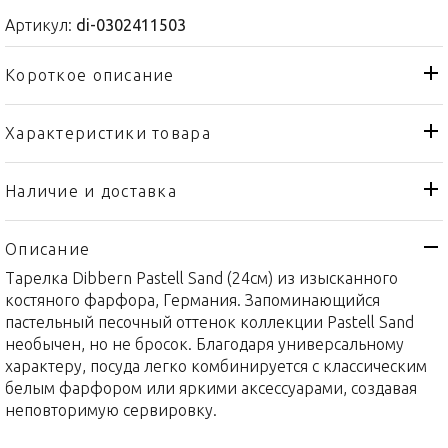
Артикул:
di-0302411503
Короткое описание
Характеристики товара
Тарелка
Тип товара
Dibbern
Бренд
Наличие и доставка
Pastell - Sand
Коллекция
Описание
Германия
Страна производителя
Тарелка Dibbern Pastell Sand (24см) из изысканного
Изысканный костяной
Материал
фарфор
костяного фарфора, Германия. Запоминающийся
пастельный песочный оттенок коллекции Pastell Sand
24см
Объем / Размер
необычен, но не бросок. Благодаря универсальному
характеру, посуда легко комбинируется с классическим
белым фарфором или яркими аксессуарами, создавая
неповторимую сервировку.