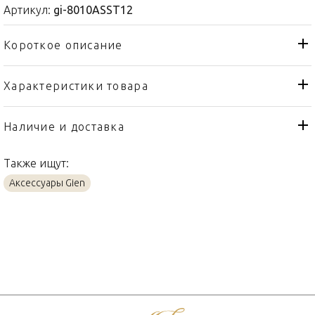
Артикул:
gi-8010ASST12
Короткое описание
Характеристики товара
Бегунок для стола
Тип товара
Gien
Бренд
Наличие и доставка
Archipel Sentimental
Коллекция
Также ищут:
Франция
Страна производителя
Аксессуары Gien
Хлопок
Материал
36х51см
Объем / Размер