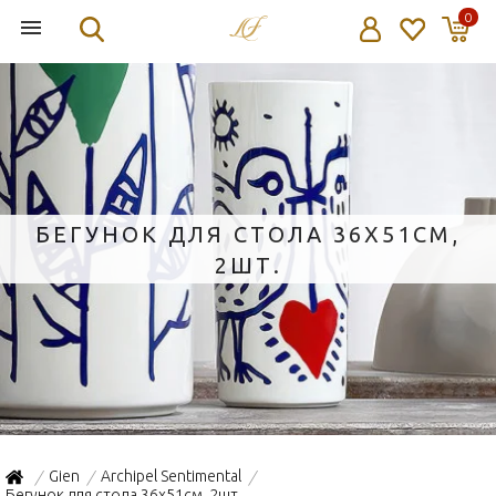
0
БЕГУНОК ДЛЯ СТОЛА 36Х51СМ,
2ШТ.
Gien
Archipel Sentimental
/
/
/
Бегунок для стола 36х51см, 2шт.