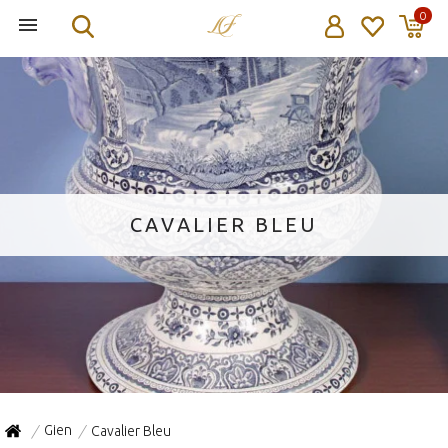
0
CAVALIER BLEU
Gien
Cavalier Bleu
/
/