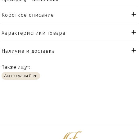
Короткое описание
Характеристики товара
Подставка
Тип товара
Gien
Бренд
Наличие и доставка
Le Jardin Du Palais
Коллекция
Также ищут:
Франция
Страна производителя
Аксессуары Gien
Фаянс
Материал
9,5см
Объем / Размер