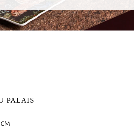
U PALAIS
0см