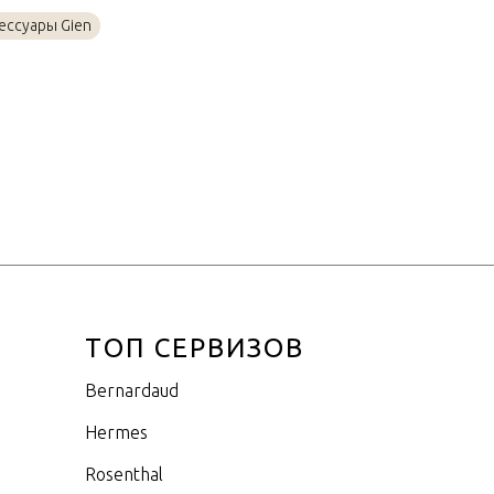
Сталь, Фаянс
ессуары Gien
63,5х40см
ТОП СЕРВИЗОВ
Bernardaud
Hermes
Rosenthal