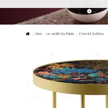
+
Gien
Le Jardin Du Palais
Стол 63,5х40см
/
/
/