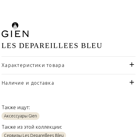
LES DEPAREILLEES BLEU
Характеристики товара
Gien
Бренд
Франция
Страна производителя
Наличие и доставка
Акрил, Хлопок
Материал
Также ищут:
Аксессуары Gien
Также из этой коллекции:
Сервизы Les Depareillees Bleu