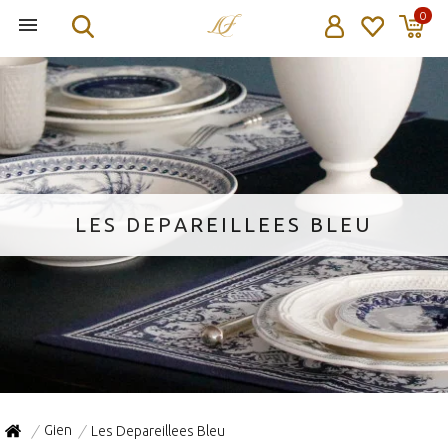
0
LES DEPAREILLEES BLEU
Gien
Les Depareillees Bleu
/
/