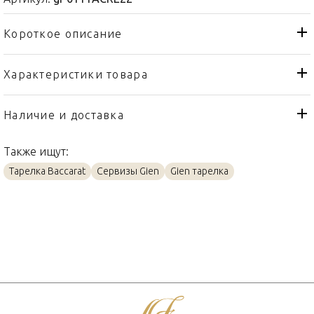
Короткое описание
Характеристики товара
Тарелка
Тип товара
Gien
Бренд
Наличие и доставка
Oiseaux De Paradis
Коллекция
Также ищут:
Франция
Страна производителя
Тарелка Baccarat
Сервизы Gien
Gien тарелка
Фаянс
Материал
22,5см
Объем / Размер