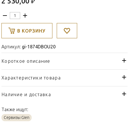
2 530,00 ₽
В КОРЗИНУ
Артикул:
gi-1874DBOU20
Короткое описание
Характеристики товара
Конфетница
Тип товара
Gien
Бренд
Наличие и доставка
Paradis Bleu
Коллекция
Также ищут:
Франция
Страна производителя
Сервизы Gien
Фаянс
Материал
12,8см