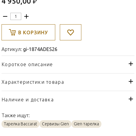
4 950,00 ₽
В КОРЗИНУ
Артикул:
gi-1874ADES26
Короткое описание
Характеристики товара
Тарелка
Тип товара
Gien
Бренд
Наличие и доставка
Paradis Bleu
Коллекция
Также ищут:
Франция
Страна производителя
Тарелка Baccarat
Сервизы Gien
Gien тарелка
Фаянс
Материал
23,2см