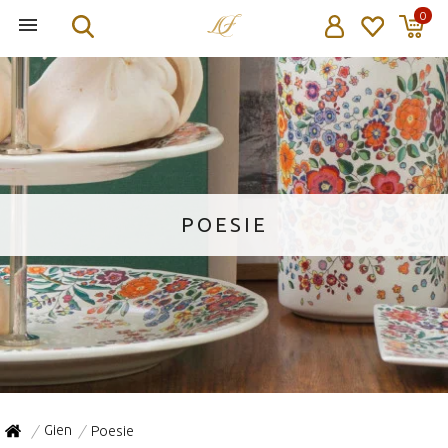
0
POESIE
Gien
Poesie
/
/