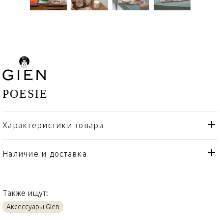
POESIE
Характеристики товара
Gien
Бренд
Франция
Страна производителя
Наличие и доставка
Акрил, Фаянс
Материал
Также ищут:
Аксессуары Gien