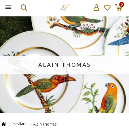
0
ALAIN THOMAS
Haviland
Alain Thomas
/
/