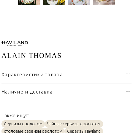
ALAIN THOMAS
Характеристики товара
Haviland
Бренд
Франция
Страна производителя
Наличие и доставка
Золото, Фарфор
Материал
Также ищут:
Сервизы с золотом
Чайные сервизы с золотом
столовые сервизы с золотом
Сервизы Haviland