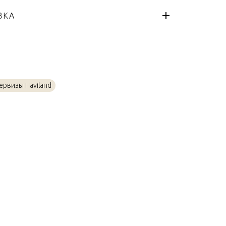
Франция
я
ВКА
Платин, Фарфор
ервизы Haviland