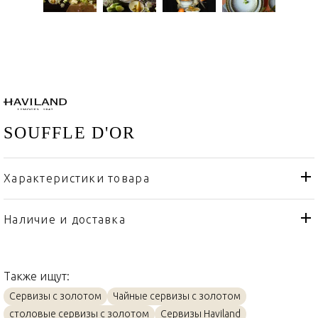
SOUFFLE D'OR
Характеристики товара
Haviland
Бренд
Франция
Страна производителя
Наличие и доставка
Золото, Фарфор
Материал
Также ищут:
Сервизы с золотом
Чайные сервизы с золотом
столовые сервизы с золотом
Сервизы Haviland