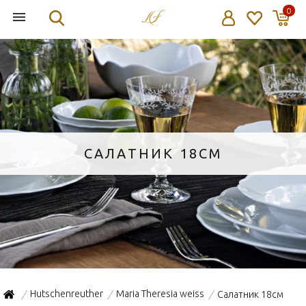
0
САЛАТНИК 18СМ
Hutschenreuther
Maria Theresia weiss
Салатник 18см
/
/
/