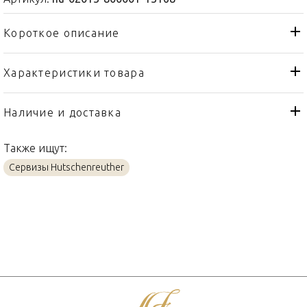
Короткое описание
Характеристики товара
Салатник
Тип товара
Hutschenreuther
Бренд
Наличие и доставка
Maria Theresia
Коллекция
Также ищут:
Германия
Страна производителя
Сервизы Hutschenreuther
Фарфор
Материал
18см
Объем / Размер