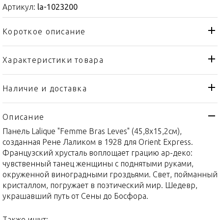
Артикул:
la-1023200
Короткое описание
Характеристики товара
Декоративная панель
Тип товара
Lalique
Бренд
Наличие и доставка
Femme Bras Leves
Коллекция
Описание
Франция
Страна производителя
Панель Lalique "Femme Bras Leves" (45,8x15,2см),
Хрусталь
Материал
созданная Рене Лаликом в 1928 для Orient Express.
45,8x15,2см
Объем / Размер
Французский хрусталь воплощает грацию ар-деко:
чувственный танец женщины с поднятыми руками,
окруженной виноградными гроздьями. Свет, пойманный
кристаллом, погружает в поэтический мир. Шедевр,
украшавший путь от Сены до Босфора.
Также ищут: