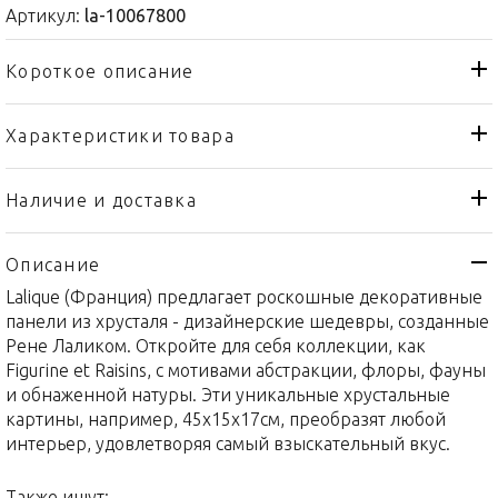
Артикул:
la-10067800
Короткое описание
Характеристики товара
Декоративная панель
Тип товара
Lalique
Бренд
Наличие и доставка
Figurine et Raisins
Коллекция
Описание
Франция
Страна производителя
Lalique (Франция) предлагает роскошные декоративные
Хрусталь
Материал
панели из хрусталя - дизайнерские шедевры, созданные
45x15x17см
Объем / Размер
Рене Лаликом. Откройте для себя коллекции, как
Figurine et Raisins, с мотивами абстракции, флоры, фауны
и обнаженной натуры. Эти уникальные хрустальные
картины, например, 45x15x17см, преобразят любой
интерьер, удовлетворяя самый взыскательный вкус.
Также ищут: