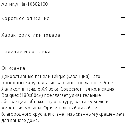
Артикул:
la-10302100
Короткое описание
Характеристики товара
Декоративная панель
Тип товара
Lalique
Бренд
Наличие и доставка
Bouquet
Коллекция
Описание
Франция
Страна производителя
Декоративные панели Lalique (Франция) - это
Хрусталь
Материал
роскошные хрустальные картины, созданные Рене
180x80см
Объем / Размер
Лаликом в начале XX века. Современная коллекция
Bouquet (180x80см) предлагает удивительные
абстракции, обнаженную натуру, растительные и
животные мотивы. Оригинальный дизайн из
благородного хрусталя станет изысканным украшением
для вашего дома.