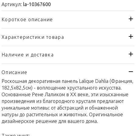
Артикул:
la-10367600
Короткое описание
Характеристики товара
Декоративная панель
Тип товара
Lalique
Бренд
Наличие и доставка
Dahlia
Коллекция
Описание
Франция
Страна производителя
Роскошная декоративная панель Lalique Dahlia (Франция,
Хрусталь
Материал
182,5x82,5см) - воплощение хрустального искусства.
182,5x82,5см
Объем / Размер
Основанные Рене Лаликом в XX веке, эти изысканные
произведения из благородного хрусталя предлагают
уникальные мотивы: от абстракций и обнаженной
натуры до растительных и животных. Оригинальное
дизайнерское решение для вашего дома.
Также ищут: