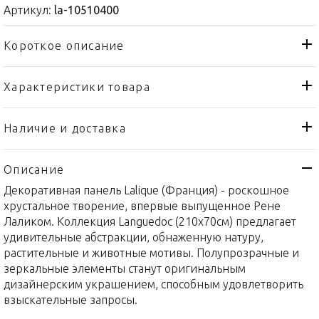
Артикул:
la-10510400
Короткое описание
Характеристики товара
Декоративная панель
Тип товара
Lalique
Бренд
Наличие и доставка
Languedoc
Коллекция
Описание
Франция
Страна производителя
Декоративная панель Lalique (Франция) - роскошное
Хрусталь
Материал
хрустальное творение, впервые выпущенное Рене
210x70см
Объем / Размер
Лаликом. Коллекция Languedoc (210x70см) предлагает
удивительные абстракции, обнаженную натуру,
растительные и животные мотивы. Полупрозрачные и
зеркальные элементы станут оригинальным
дизайнерским украшением, способным удовлетворить
взыскательные запросы.