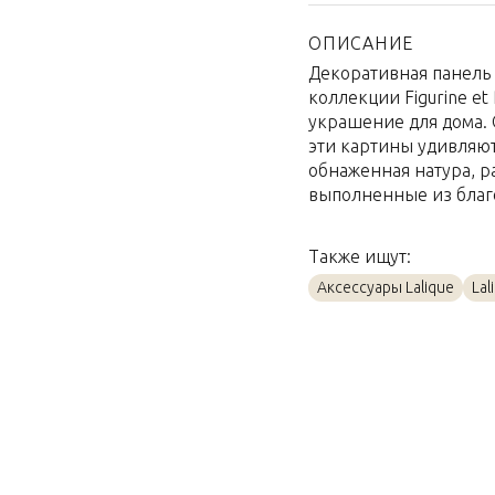
Страна производител
Материал
ОПИСАНИЕ
Декоративная панель L
Объем / Размер
коллекции Figurine et
украшение для дома. 
эти картины удивляют
обнаженная натура, 
выполненные из благо
Также ищут:
Аксессуары Lalique
Lal