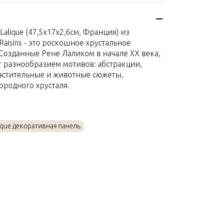
Франция
я
Хрусталь
alique (47,5x17x2,6см, Франция) из
47,5x17x2,6см
 Raisins - это роскошное хрустальное
Созданные Рене Лаликом в начале XX века,
 разнообразием мотивов: абстракции,
растительные и животные сюжеты,
родного хрусталя.
ique декоративная панель