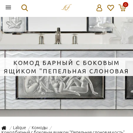
0
КОМОД БАРНЫЙ С БОКОВЫМ
ЯЩИКОМ "ПЕПЕЛЬНАЯ СЛОНОВАЯ
КОСТЬ" 146X56X118СМ
Lalique
Комоды
/
/
/
Комод барный с боковым ящиком "Пепельная слоновая кость"