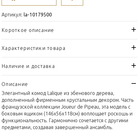
Артикул:
la-10179500
Короткое описание
Характеристики товара
Комод
Тип товара
Lalique
Бренд
Наличие и доставка
Joueur de Pipeau
Коллекция
Описание
Франция
Страна производителя
Элегантный комод Lalique из эбенового дерева,
Хрусталь
Материал
дополненный фирменным хрустальным декором. Часть
146x56x118см
Объем / Размер
французской коллекции Joueur de Pipeau, эта модель с
боковым ящиком (146x56x118см) воплощает роскошь и
функциональность. Гармонично сочетается с другими
предметами, создавая завершенный ансамбль.