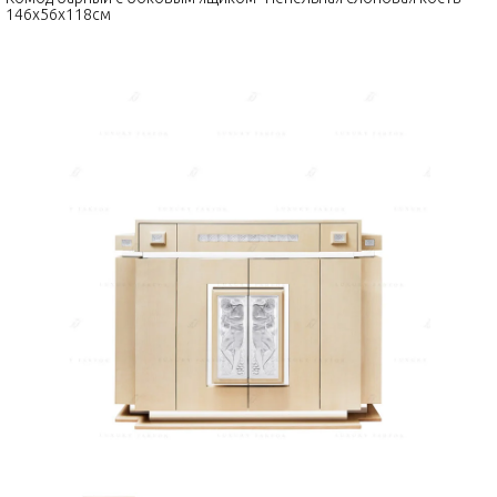
146x56x118см