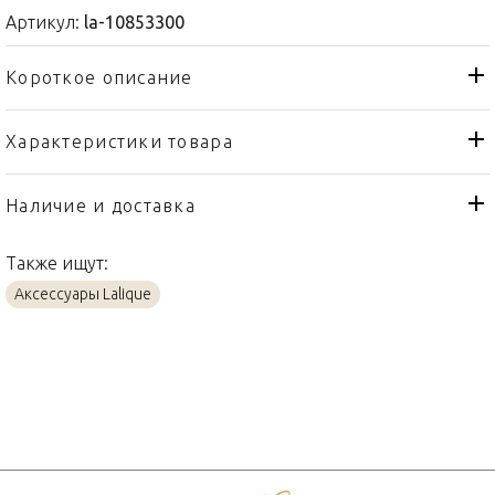
Артикул:
la-10853300
Короткое описание
Характеристики товара
Статуэтка
Тип товара
Lalique
Бренд
Наличие и доставка
Han Meilin
Коллекция
Также ищут:
Франция
Страна производителя
Аксессуары Lalique
Хрусталь
Материал
10см
Объем / Размер