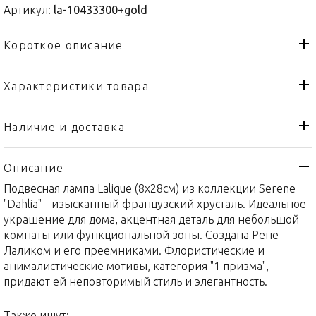
Артикул:
la-10433300+gold
Короткое описание
Характеристики товара
Лампа
Тип товара
Lalique
Бренд
Наличие и доставка
Serene
Коллекция
Описание
Франция
Страна производителя
Подвесная лампа Lalique (8x28см) из коллекции Serene
Золото, Хрусталь
Материал
"Dahlia" - изысканный французский хрусталь. Идеальное
8x28см
Объем / Размер
украшение для дома, акцентная деталь для небольшой
комнаты или функциональной зоны. Создана Рене
Лаликом и его преемниками. Флористические и
анималистические мотивы, категория "1 призма",
придают ей неповторимый стиль и элегантность.
Также ищут: