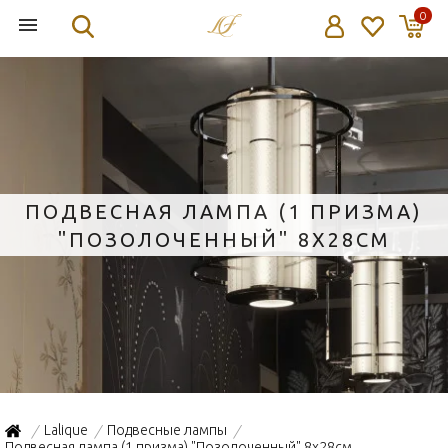
0
ПОДВЕСНАЯ ЛАМПА (1 ПРИЗМА)
"ПОЗОЛОЧЕННЫЙ" 8X28СМ
Lalique
Подвесные лампы
/
/
/
Подвесная лампа (1 призма) "Позолоченный" 8x28см