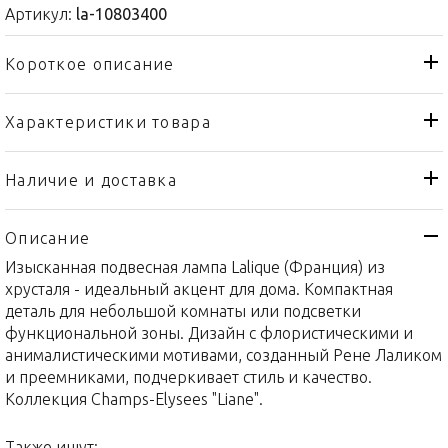
Артикул:
la-10803400
Короткое описание
Характеристики товара
Лампа
Тип товара
Lalique
Бренд
Наличие и доставка
Champs-Elysees
Коллекция
Описание
Франция
Страна производителя
Изысканная подвесная лампа Lalique (Франция) из
Хрусталь
Материал
хрусталя - идеальный акцент для дома. Компактная
250х65см
Объем / Размер
деталь для небольшой комнаты или подсветки
функциональной зоны. Дизайн с флористическими и
анималистическими мотивами, созданный Рене Лаликом
и преемниками, подчеркивает стиль и качество.
Коллекция Champs-Elysees "Liane".
Также ищут: