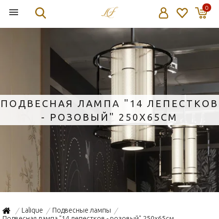
0
ПОДВЕСНАЯ ЛАМПА "14 ЛЕПЕСТКОВ
- РОЗОВЫЙ" 250Х65СМ
Lalique
Подвесные лампы
/
/
/
Подвесная лампа "14 лепестков - розовый" 250х65см