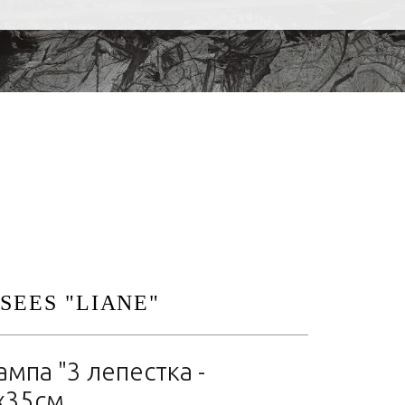
SEES "LIANE"
мпа "3 лепестка -
х35см