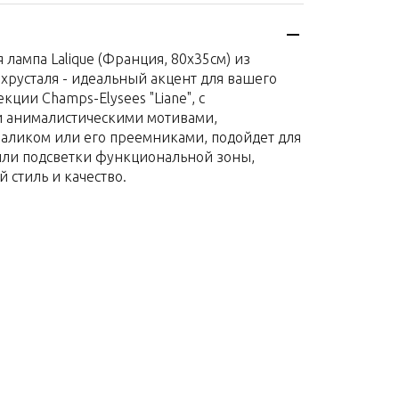
Франция
я
Хрусталь
лампа Lalique (Франция, 80х35см) из
80х35см
хрусталя - идеальный акцент для вашего
кции Champs-Elysees "Liane", с
 анималистическими мотивами,
аликом или его преемниками, подойдет для
ли подсветки функциональной зоны,
 стиль и качество.