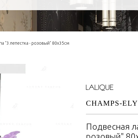
а "3 лепестка - розовый" 80х35см
CHAMPS-ELY
Подвесная ла
розовый" 80