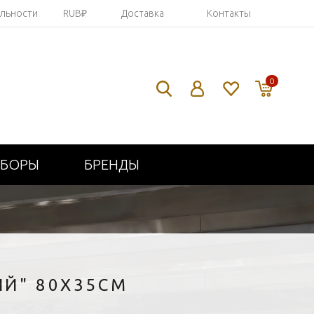
яльности
RUB₽
Доставка
Контакты
0
ИБОРЫ
БРЕНДЫ
ЫЙ" 80Х35СМ