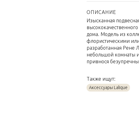
Страна производител
Материал
ОПИСАНИЕ
Изысканная подвесная 
Объем / Размер
высококачественного 
дома. Модель из колле
флористическими или
разработанная Рене Л
небольшой комнаты и
привнося безупречный
Также ищут:
Аксессуары Lalique