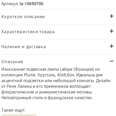
Артикул:
la-10690700
Короткое описание
Характеристики товара
Лампа
Тип товара
Lalique
Бренд
Наличие и доставка
Plumes
Коллекция
Описание
Франция
Страна производителя
Изысканная подвесная лампа Lalique (Франция) из
Никель, Хрусталь
Материал
коллекции Plume. Хрусталь, 40x8,8см. Идеальна для
40x8,8см
Объем / Размер
акцентной подсветки или небольшой комнаты. Дизайн
от Рене Лалика и его преемников воплощает
флористические и анималистические мотивы.
Неповторимый стиль и французское качество.
Также ищут: