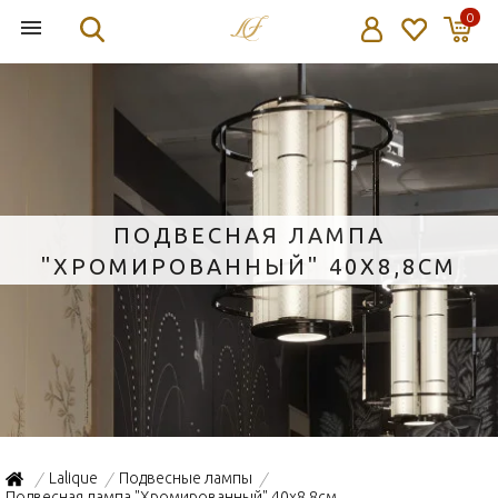
0
ПОДВЕСНАЯ ЛАМПА
"ХРОМИРОВАННЫЙ" 40X8,8СМ
Lalique
Подвесные лампы
/
/
/
Подвесная лампа "Хромированный" 40x8,8см