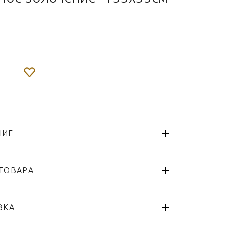
НИЕ
ТОВАРА
Лампа
Lalique
ВКА
Champs-Elysees