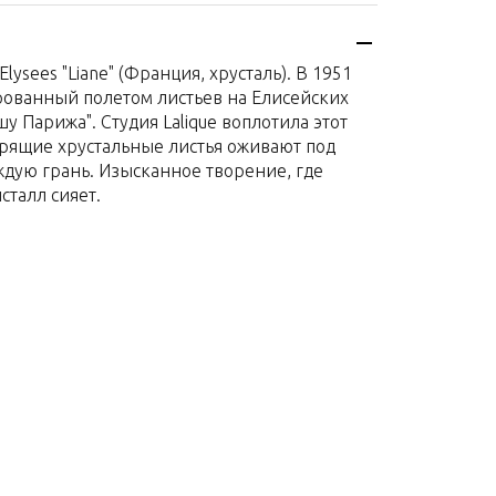
Франция
я
Хрусталь, Золото
lysees "Liane" (Франция, хрусталь). В 1951
133х35см
рованный полетом листьев на Елисейских
шу Парижа". Студия Lalique воплотила этот
арящие хрустальные листья оживают под
ждую грань. Изысканное творение, где
сталл сияет.