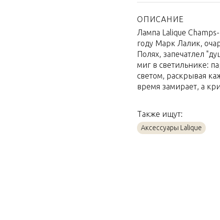
Страна производител
Материал
ОПИСАНИЕ
Лампа Lalique Champs-E
Объем / Размер
году Марк Лалик, оча
Полях, запечатлел "ду
миг в светильнике: п
светом, раскрывая ка
время замирает, а кри
Также ищут:
Аксессуары Lalique