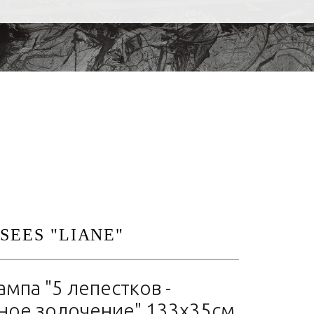
SEES "LIANE"
мпа "5 лепестков -
ное золочение" 133х35см